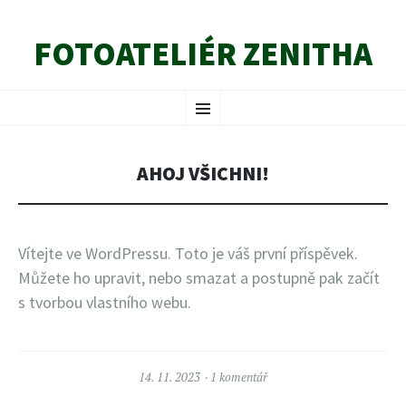
FOTOATELIÉR ZENITHA
PŘEJÍT
Menu
K
OBSAHU
WEBU
AHOJ VŠICHNI!
Vítejte ve WordPressu. Toto je váš první příspěvek.
Můžete ho upravit, nebo smazat a postupně pak začít
s tvorbou vlastního webu.
14. 11. 2023
1 komentář